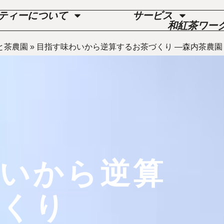
ティーについて
サービス
和紅茶ワー
と茶農園
»
目指す味わいから逆算するお茶づくり ―森内茶農園
いから逆算
づくり