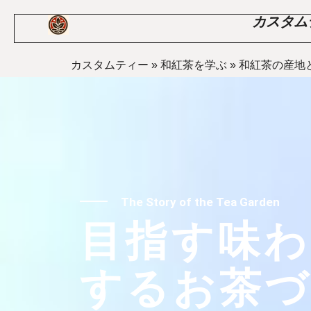
カスタム
カスタムティー
»
和紅茶を学ぶ
»
和紅茶の産地
The Story of the Tea Garden
目指す味わ
するお茶