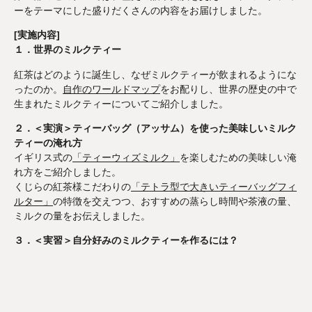
ーをテーマにした盛りだくさんの内容をお届けしました。
[実施内容]
１．世界のミルクティー
紅茶はどのように誕生し、なぜミルクティーが飲まれるようにな
ったのか。
自作のワールドマップ
をお配りし、世界の歴史の中で
生まれたミルクティーについてご紹介しました。
２．＜実演＞ティーバッグ（アッサム）を使った美味しいミルク
ティーの淹れ方
イギリス式の
「ティーウィズミルク」
を楽しむための美味しい淹
れ方をご紹介しました。
くじらの紅茶様こだわりの
「テトラ型で大きいティーバッグフィ
ルター」
の特徴を交えつつ、おすすめの蒸らし時間や茶液の量、
ミルクの量をお伝えしました。
３．＜実習＞自分好みのミルクティーを作るには？
牛乳は殺菌温度や乳脂肪分の割合によって風味が異なります。今
回の実習では、自分好みのミルクティーを探る第一歩として、
低
温殺菌牛乳／乳脂肪分が高い牛乳の２種類
をご用意し、アッサム
紅茶に加えて飲み比べていただきました。