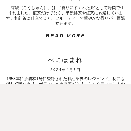
「香駿（こうしゅん）」は、“香りにすぐれた茶”として静岡で生
まれました。煎茶だけでなく、半醗酵茶や紅茶にも適していま
す。和紅茶に仕立てると、フルーティーで華やかな香りが一層際
立ちます。
READ MORE
べにほまれ
2024年4月5日
1953年に茶農林1号に登録された和紅茶界のレジェンド。花にも
似た妖艶な香り、ボディにも重厚感があり、ミルクティーにもお
すすめ。
READ MORE