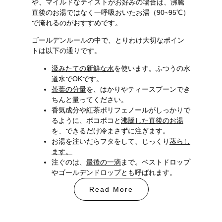
や、マイルドなテイストがお好みの場合は、沸騰
直後のお湯ではなく一呼吸おいたお湯（90~95℃）
で淹れるのがおすすめです。
ゴールデンルールの中で、とりわけ大切なポイン
トは以下の通りです。
汲みたての新鮮な水
を使います。ふつうの水
道水でOKです。
茶葉の分量
を、はかりやティースプーンでき
ちんと量ってください。
香気成分や紅茶ポリフェノールがしっかりで
るように、ボコボコと
沸騰した直後のお湯
を、できるだけ冷まさずに注ぎます。
お湯を注いだらフタをして、じっくり
蒸らし
ます。
注ぐのは、
最後の一滴
まで。ベストドロップ
やゴールデンドロップとも呼ばれます。
Read More