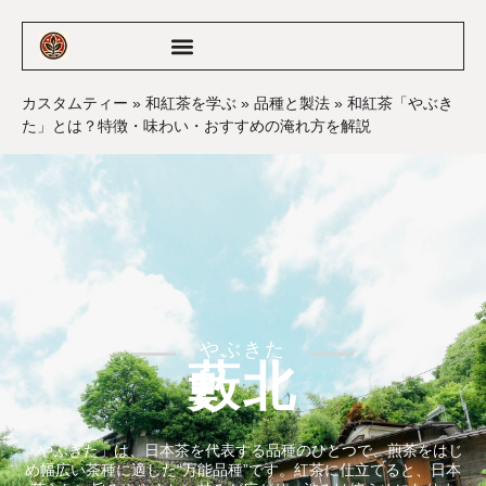
カスタムティー
»
和紅茶を学ぶ
»
品種と製法
»
和紅茶「やぶき
た」とは？特徴・味わい・おすすめの淹れ方を解説
やぶきた
藪北
「やぶきた」は、日本茶を代表する品種のひとつで、煎茶をはじ
め幅広い茶種に適した“万能品種”です。紅茶に仕立てると、日本