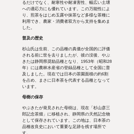
るだけでなく、耐寒性や耐凍害性、幅広い土壌
への適応力にも優れています。この万能性によ
り、煎茶をはじめ玉露や抹茶など多様な茶種に
利用でき、農家・消費者双方から支持を集めま
した。
普及の歴史
杉山氏は生前、この品種の真価が全国的に評価
される前に世を去りましたが、彼の没後、やぶ
きたは静岡県奨励品種となり、1953年（昭和28
年）には農林水産省の登録品種として全国に普
及しました。現在では日本の茶園面積の約6割
を占め、まさに日本茶を代表する品種となって
います。
母樹の保存
やぶきたが発見された母樹は、現在「杉山彦三
郎記念茶畑」に移植され、静岡県の天然記念物
として保存されています。この地は、日本茶の
品種改良史において重要な足跡を残す場所で
す。