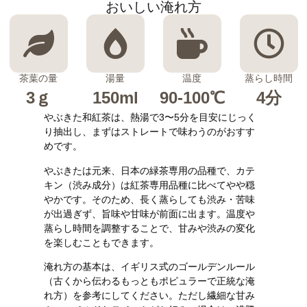
おいしい淹れ方
茶葉の量
湯量
温度
蒸らし時間
3ｇ
150ml
90-100℃
4分
やぶきた和紅茶は、熱湯で3〜5分を目安にじっく
り抽出し、まずはストレートで味わうのがおすす
めです。
やぶきたは元来、日本の緑茶専用の品種で、カテ
キン（渋み成分）は紅茶専用品種に比べてやや穏
やかです。そのため、長く蒸らしても渋み・苦味
が出過ぎず、旨味や甘味が前面に出ます。温度や
蒸らし時間を調整することで、甘みや渋みの変化
を楽しむこともできます。
淹れ方の基本は、イギリス式のゴールデンルール
（古くから伝わるもっともポピュラーで正統な淹
れ方）を参考にしてください。ただし繊細な甘み